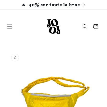
et
🔥 -50% sur toute la broc
passer
au
contenu
Panier
Passer aux
informations
produits