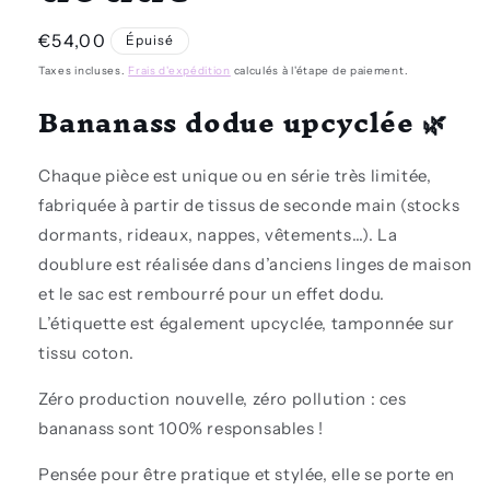
Prix
€54,00
Épuisé
habituel
Taxes incluses.
Frais d'expédition
calculés à l'étape de paiement.
Bananass dodue upcyclée 🌿
Chaque pièce est
unique ou en série très limitée
,
fabriquée à partir de
tissus de seconde main
(stocks
dormants, rideaux, nappes, vêtements…). La
doublure est réalisée dans d’anciens linges de maison
et le sac est
rembourré pour un effet dodu
.
L’étiquette est également upcyclée, tamponnée sur
tissu coton.
Zéro production nouvelle
, zéro pollution : ces
bananass sont 100% responsables !
Pensée pour être
pratique et stylée
, elle se porte en